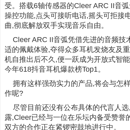
受。搭载6轴传感器的Cleer ARC I
操控功能,点头可接听电话,摇头可拒接
曲,彻底解放双手实现音乐自由。
Cleer ARC II音弧凭借先进的音
适的佩戴体验,夺得众多耳机发烧友及重
机自推出后不久,便一跃成为开放式智能
今年618抖音耳机爆款榜Top1。
拥有这样强劲实力的产品,将会与怎
作呢?
尽管目前还没有公布具体的代言人选
露,Cleer已经与一位在乐坛内备受赞
双方的合作正在紧锣密鼓地进行中。