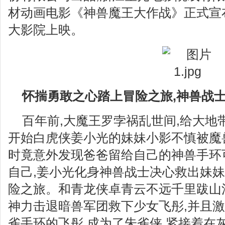
材动画电影《神兽魔王大作战》正式宣
大影院上映。
怀揣勇敢之心踏上冒险之旅,神兽战
百年前,大魔王罗孛祸乱世间,给大地
开始白虎侠姜小光的妹妹小影不慎被魔
时竟意外发现爸爸留给自己的神兽手环
自己,姜小光化身神兽战士决心救出妹妹
险之旅。和青龙侠卓青云不远千里跋山
神力击退暗兽军团救下少女飞彤,并且激
雀手环的飞彤,成为了朱雀侠,紧接着在