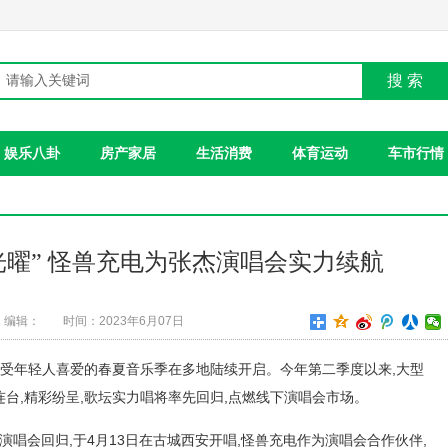
搜 索
娱乐八卦
房产家居
生活消费
体育运动
车市行情
光曜” 怪兽充电为张杰演唱会实力续航
编辑：
时间：2023年6月07日
深受年轻人喜爱的春夏音乐季在多地陆续开启。今年第二季度以来,大型
连台,精彩纷呈,歌坛实力唱将率先回归,点燃线下演唱会市场。
巡回演唱会回归,于4月13日在古城西安开唱,怪兽充电作为演唱会合作伙伴,