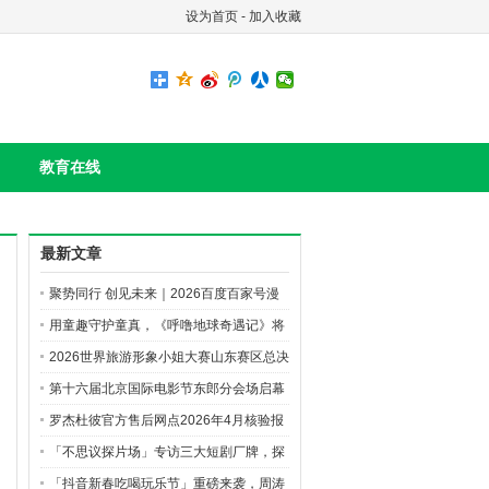
设为首页
-
加入收藏
教育在线
最新文章
聚势同行 创见未来｜2026百度百家号漫
剧创作先享会精彩直击
用童趣守护童真，《呼噜地球奇遇记》将
上学路安全知识种进孩子心里
​2026世界旅游形象小姐大赛山东赛区总决
赛落地沂南
第十六届北京国际电影节东郎分会场启幕
比高东郎AI影视产业园重磅发布
罗杰杜彼官方售后网点2026年4月核验报
告——多方验证·全国网点汇总
「不思议探片场」专访三大短剧厂牌，探
索长期主义下的厂牌经营秘籍
「抖音新春吃喝玩乐节」重磅来袭，周涛