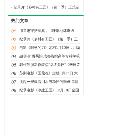
邀你共赴寻年味之旅
纪录片《乡村有工匠》（第一季）正式定
档 ——12月30日哔哩哔哩全网首播
热门文章
用童趣守护童真，《呼噜地球奇遇
记》将上学路安全知识种进孩子心里
纪录片《乡村有工匠》（第一季）正
式定档 ——12月30日哔哩哔哩全网首
电影《阿爸的刀》定档1月10日，泪落
播
影院，情归西藏
融创·新质蜀韵|成都纺织高等专科学校
服装学院优秀设计作品惊艳成都时装
郭柯导演新作聚焦“临终关怀”《来日皆
周
方长》6月15日上映
苏剧电影《国鼎魂》定档3月25日 大
银幕重现守护国宝传奇故事
泛起一艘载着泪水与释怀的归舟 亲情
电影《乘船而去》定档4月12日
纪录电影《冰建王国》12月18日全国
艺联温暖献映