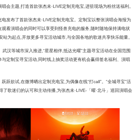
演唱会主题,打造首款张杰未·LIVE定制充电宝,进驻现场为粉丝送福利。
充电发布了首款张杰未·LIVE定制充电宝。定制宝以整张演唱会海报为
们在观看演唱会的同时可以享受到怪兽充电的服务,随时随地保持满电状
安站为起点,开放更多寻宝活动城市,与全国各地的歌迷共享快乐能量。
安、武汉等城市深入推进,“星星相伴,抵达光曜”主题寻宝活动在全国范围
参与定制宝寻宝活动,同时线上抽奖活动更有机会赢得签名福利、演唱
跃跃欲试,在微博晒出定制充电宝,为偶像在线“打call”。“全城寻宝”活
了歌迷们的认可和主动传播,为张杰未·LIVE-「曜·北斗」巡回演唱会