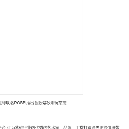
星球联名ROBBi推出首款紫砂潮玩茶宠
台,可为紫砂行业内优秀的艺术家、品牌、工堂打造跨界IP提供纽带,