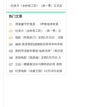
邀你共赴寻年味之旅
纪录片《乡村有工匠》（第一季）正式定
档 ——12月30日哔哩哔哩全网首播
热门文章
用童趣守护童真，《呼噜地球奇遇
记》将上学路安全知识种进孩子心里
纪录片《乡村有工匠》（第一季）正
式定档 ——12月30日哔哩哔哩全网首
电影《阿爸的刀》定档1月10日，泪落
播
影院，情归西藏
融创·新质蜀韵|成都纺织高等专科学校
服装学院优秀设计作品惊艳成都时装
郭柯导演新作聚焦“临终关怀”《来日皆
周
方长》6月15日上映
苏剧电影《国鼎魂》定档3月25日 大
银幕重现守护国宝传奇故事
泛起一艘载着泪水与释怀的归舟 亲情
电影《乘船而去》定档4月12日
纪录电影《冰建王国》12月18日全国
艺联温暖献映