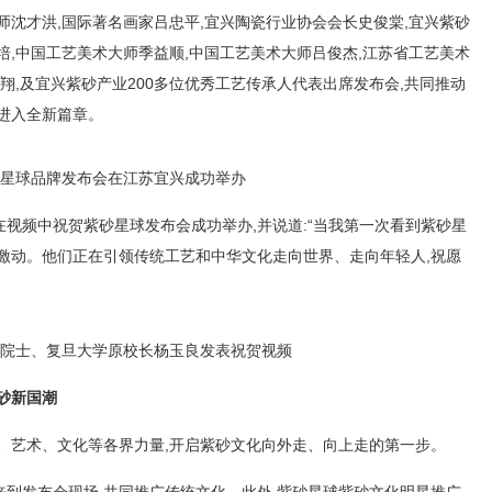
师沈才洪,国际著名画家吕忠平,宜兴陶瓷行业协会会长史俊棠,宜兴紫砂
培,中国工艺美术大师季益顺,中国工艺美术大师吕俊杰,江苏省工艺美术
翔,及宜兴紫砂产业200多位优秀工艺传承人代表出席发布会,共同推动
进入全新篇章。
星球品牌发布会在江苏宜兴成功举办
视频中祝贺紫砂星球发布会成功举办,并说道:“当我第一次看到紫砂星
激动。他们正在引领传统工艺和中华文化走向世界、走向年轻人,祝愿
院士、复旦大学原校长杨玉良发表祝贺视频
砂新国潮
、艺术、文化等各界力量,开启紫砂文化向外走、向上走的第一步。