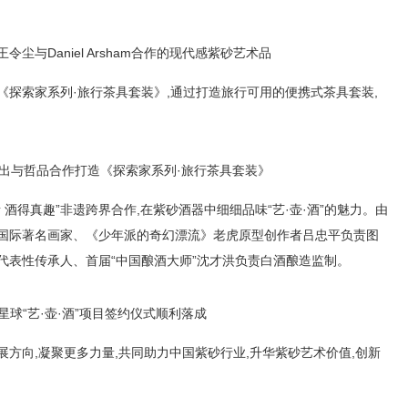
令尘与Daniel Arsham合作的现代感紫砂艺术品
《探索家系列·旅行茶具套装》,通过打造旅行可用的便携式茶具套装,
出与哲品合作打造《探索家系列·旅行茶具套装》
 酒得真趣”非遗跨界合作,在紫砂酒器中细细品味“艺·壶·酒”的魅力。由
由国际著名画家、《少年派的奇幻漂流》老虎原型创作者吕忠平负责图
代表性传承人、首届“中国酿酒大师”沈才洪负责白酒酿造监制。
星球“艺·壶·酒”项目签约仪式顺利落成
展方向,凝聚更多力量,共同助力中国紫砂行业,升华紫砂艺术价值,创新