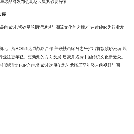
星球品牌发布会现场云集紫砂爱好者
友圈
品的紫砂,紫砂星球期望通过与潮流文化的碰撞,打造紫砂IP,为行业发
玩厂牌ROBBi达成战略合作,并联袂画家吕忠平推出首款紫砂潮玩,以
砂行业往更年轻、更新潮的方向发展,启蒙并拓展中国传统文化新受众。
门潮流文化IP合作,将紫砂这项传统艺术拓展至年轻人的视野与圈