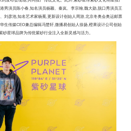
到发布会现场,共同推广传统文化。此外,紫砂星球紫砂文化明星推广
香港男演员陈小春,知名演员杨颖、秦岚、李宗翰,魏大勋,脱口秀演员王
大、刘彦池,知名艺术家杨冕,更新设计创始人周游,北京冬奥会奥运邮票
华生传媒CEO兼总编辑冯楚轩,微播易创始人徐扬,橙果设计公司创始
待紫砂星球品牌为传统紫砂行业注入全新灵感与活力。