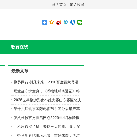
设为首页
-
加入收藏
教育在线
最新文章
聚势同行 创见未来｜2026百度百家号漫
剧创作先享会精彩直击
用童趣守护童真，《呼噜地球奇遇记》将
上学路安全知识种进孩子心里
​2026世界旅游形象小姐大赛山东赛区总决
赛落地沂南
第十六届北京国际电影节东郎分会场启幕
比高东郎AI影视产业园重磅发布
罗杰杜彼官方售后网点2026年4月核验报
告——多方验证·全国网点汇总
「不思议探片场」专访三大短剧厂牌，探
索长期主义下的厂牌经营秘籍
「抖音新春吃喝玩乐节」重磅来袭，周涛