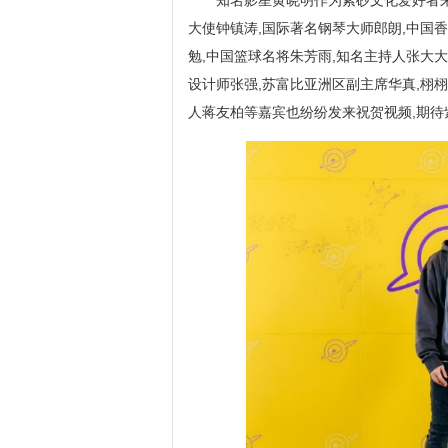
知名影星黄晓明作为紫砂文化爱好者来
大使钟镇涛,国际著名钢琴大师郎朗,中国
勉,中国篮球名将朱芳雨,知名主持人张大
设计师张强,苏富比亚洲区副主席华真,栩栩
人蒋友柏等嘉宾也纷纷发来祝贺视频,期