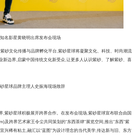
知名影星黄晓明出席发布会现场
为紫砂文化传播与品牌孵化平台,紫砂星球将凝聚文化、科技、时尚潮流
业新边界,启蒙中国传统文化新受众,让更多人认识紫砂、了解紫砂、喜
砂星球品牌主理人史振海现场致辞
界,紫砂星球积极展开跨界合作。在发布会现场,紫砂星球宣布联合由国
sham)及跨界艺术家王令尘共同策划的“东西茶肆”展览空间,推出“东西”紫
宜兴稀有粘土,融汇以“蓝图”为设计理念的当代美学,传达新与旧、东方