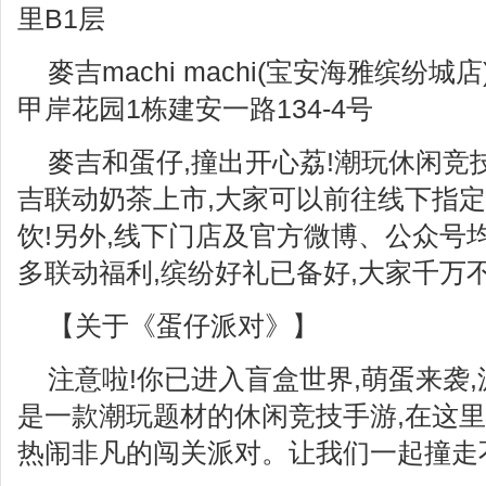
里B1层
麥吉machi machi(宝安海雅缤纷
甲岸花园1栋建安一路134-4号
麥吉和蛋仔,撞出开心荔!潮玩休闲竞
吉联动奶茶上市,大家可以前往线下指
饮!另外,线下门店及官方微博、公众号
多联动福利,缤纷好礼已备好,大家千万不
【关于《蛋仔派对》】
注意啦!你已进入盲盒世界,萌蛋来袭
是一款潮玩题材的休闲竞技手游,在这里
热闹非凡的闯关派对。让我们一起撞走不