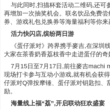
与此同时,扫描杯套活动二维码,还可
再增加一次抽奖机会。联名饮品免费尝
券、游戏礼包兑换券等海量福利等你来
活力快闪店,缤纷两日游
《蛋仔派对》跨界携手麥吉,在深圳线
大家在茶香奶香荔枝香中走进蛋仔的奇
7月15日至7月17日,前往麥吉machi
现场打卡参与互动小游戏,就有机会获
仔派对Q弹按摩锤、蛋仔派对钥匙扣、
励。
海量线上福“荔”,开启联动狂欢盛宴