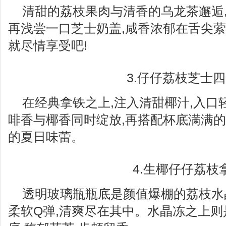
清甜的荔枝果肉与清香的乌龙茶邂逅,
再浅尝一口芝士奶盖,咸香浓郁在舌尖萦
就尽情享受吧!
3.仔仔荔枝芝士
在经典拿铁之上,注入清甜椰汁,入口
啡香与椰香同时绽放,再搭配杯底满满的
的夏日味蕾。
4.生椰仔仔荔枝
透明玻璃瓶瓶底是颜值爆棚的荔枝水晶
柔软Q弹,清爽尽在其中。水晶冻之上