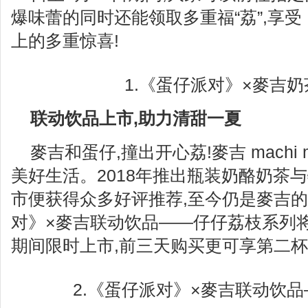
爆味蕾的同时还能领取多重福“荔”,享
上的多重惊喜!
1.《蛋仔派对》×麥吉
联动饮品上市,助力清甜一夏
麥吉和蛋仔,撞出开心荔!麥吉 machi 
美好生活。2018年推出瓶装奶酪奶茶
市便获得众多好评推荐,至今仍是麥吉
对》×麥吉联动饮品——仔仔荔枝系列将在
期间限时上市,前三天购买更可享第二杯
2.《蛋仔派对》×麥吉联动饮