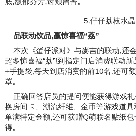
底,馥郁芬芳,齿颊留香。
5.仔仔荔枝水
品联动饮品,赢惊喜福“荔”
本次《蛋仔派对》与麥吉的联动,还
超多惊喜福“荔”!到指定门店消费联动新
+手提袋,每天到店消费的前10名,还可
罩。
正确回答店员的提问便能获得游戏礼
换房间卡、潮流纤维、金币等游戏道具
单满特定金额,还可获赠Q萌联名贴纸包
得。